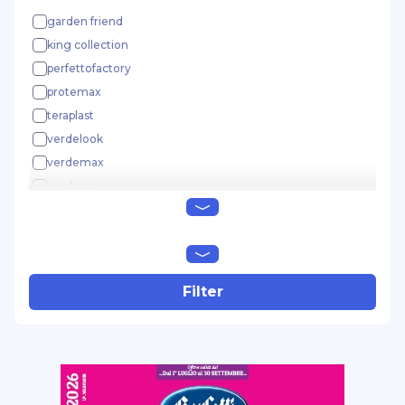
garden friend
king collection
perfettofactory
protemax
teraplast
verdelook
verdemax
x-robust
zig zag
Filter