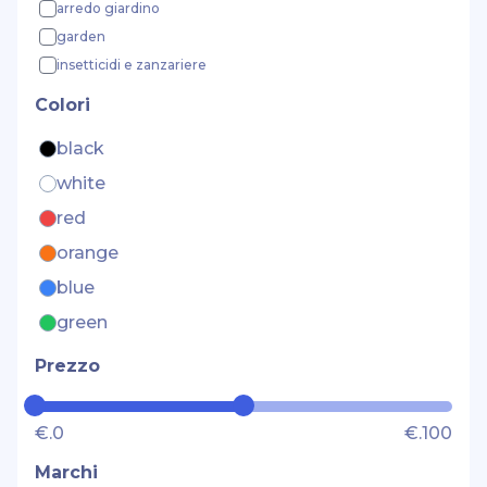
arredo giardino
garden
insetticidi e zanzariere
Colori
black
white
red
orange
blue
green
Prezzo
€.0
€.100
Marchi