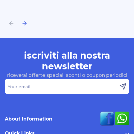
iscriviti alla nostra
newsletter
riceverai offerte speciali sconti o coupon periodici
Your email
About Information
Quick Links