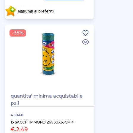
-35%
quantita' minima acquistabile
pz.1
45048
15 SACCHI IMMONDIZIA 53X65CM 4
€.2,49