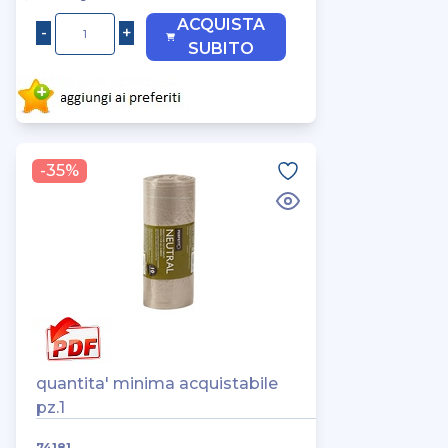
ACQUISTA
SUBITO
-35%
quantita' minima acquistabile
pz.1
74181