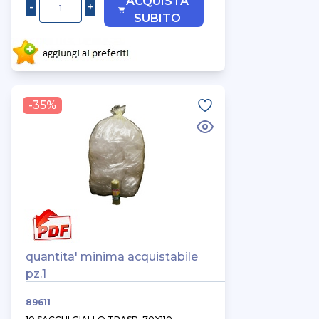
ACQUISTA
SUBITO
-35%
quantita' minima acquistabile
pz.1
89611