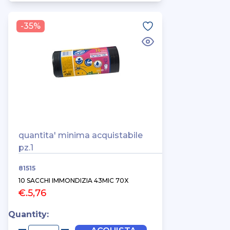
-35%
quantita' minima acquistabile
pz.1
81515
10 SACCHI IMMONDIZIA 43MIC 70X
€.5,76
Quantity: