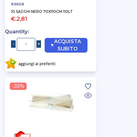
89608
10 SACCHI NERO 70X110CM 110LT
€.2,81
Quantity:
ACQUISTA
SUBITO
-35%