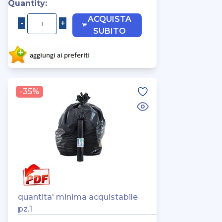
Quantity:
ACQUISTA
SUBITO
-35%
quantita' minima acquistabile
pz.1