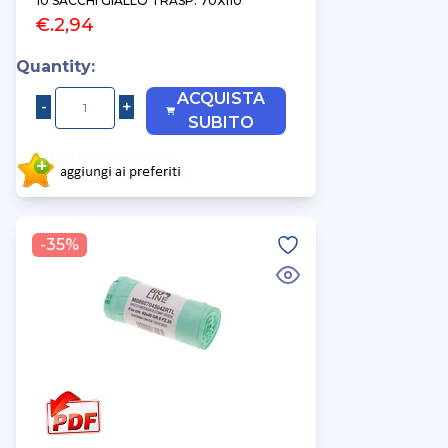
10 SACCHI GIALLO TRASP. 70X110
€.2,94
Quantity:
ACQUISTA
SUBITO
-35%