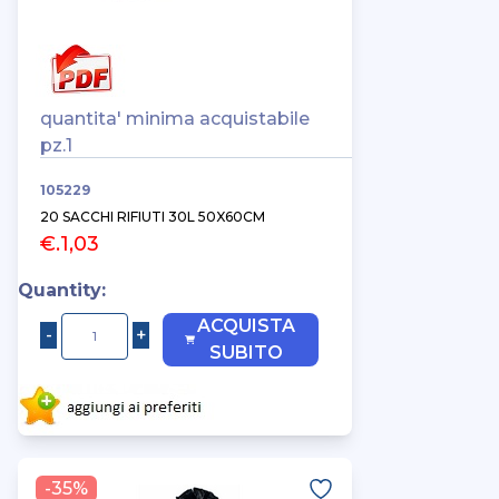
quantita' minima acquistabile
pz.1
105229
20 SACCHI RIFIUTI 30L 50X60CM
€.1,03
Quantity:
ACQUISTA
SUBITO
-35%