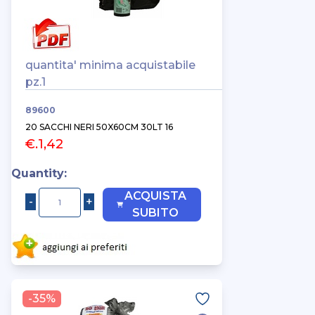
quantita' minima acquistabile
pz.1
89600
20 SACCHI NERI 50X60CM 30LT 16
€.1,42
Quantity:
ACQUISTA
SUBITO
-35%