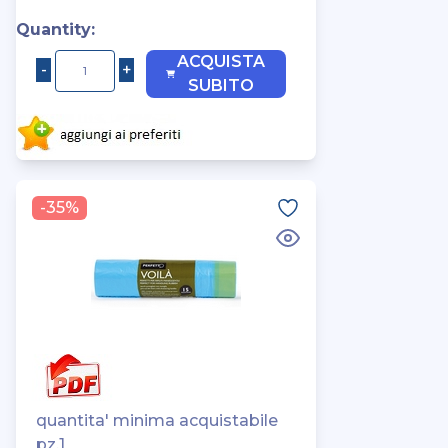
Quantity:
ACQUISTA
SUBITO
-35%
quantita' minima acquistabile
pz.1