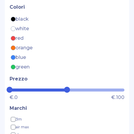
primo soccorso
Colori
prodotti e accessori per la pulizia
black
sacchetti e shoppers
white
tissue
red
orange
blue
green
Prezzo
€.0
€.100
Marchi
3m
air max