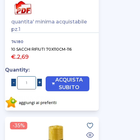
quantita' minima acquistabile
pz.1
74180
10 SACCHI RIFIUTI 70X110CM-116
€.2,69
Quantity:
ACQUISTA
SUBITO
-35%