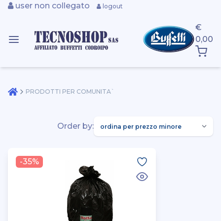
user non collegato
logout
€
0,00
PRODOTTI PER COMUNITA`
Order by:
-35%