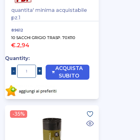
quantita' minima acquistabile
pz.1
89612
10 SACCHI GRIGIO TRASP. 70X110
€.2,94
Quantity:
ACQUISTA
SUBITO
-35%