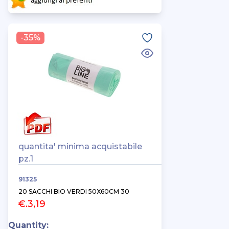
-35%
quantita' minima acquistabile
pz.1
91325
20 SACCHI BIO VERDI 50X60CM 30
€.3,19
Quantity: