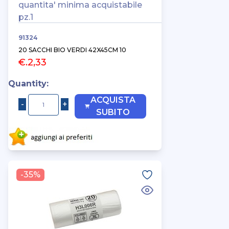
quantita' minima acquistabile
pz.1
91324
20 SACCHI BIO VERDI 42X45CM 10
€.2,33
Quantity:
ACQUISTA
SUBITO
-35%