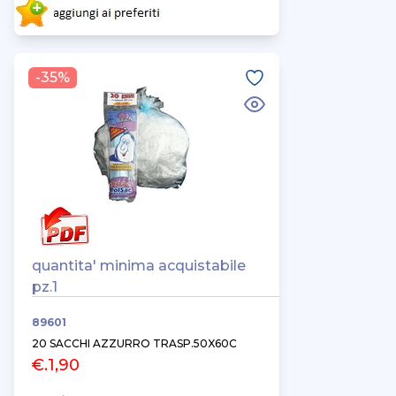
-35%
quantita' minima acquistabile
pz.1
89601
20 SACCHI AZZURRO TRASP.50X60C
€.1,90