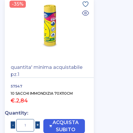
-35%
quantita' minima acquistabile
pz.1
57547
10 SACCHI IMMONDIZIA 70X110CM
€.2,84
Quantity:
ACQUISTA
SUBITO