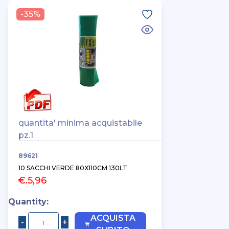
-35%
quantita' minima acquistabile
pz.1
89621
10 SACCHI VERDE 80X110CM 130LT
€.5,96
Quantity:
ACQUISTA