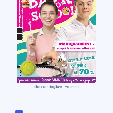
bistefani
blasetti
blu dimora
borghi d`italia
breeze
brother
bulkysoft
canon
cartelli segnalatori
carvel
casio
cep
cereal terra
clicca per sfogliare il volantino
cfg
chanteclair
chupa chups
cif