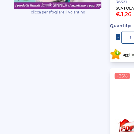
36321
sharpie
SCATOLA
clicca per sfogliare il volantino
€.1,26
stabilo
staedtler
Quantity:
starline
tipp-ex
tombow
tratto
uhu
uni mitsubishi
-35%