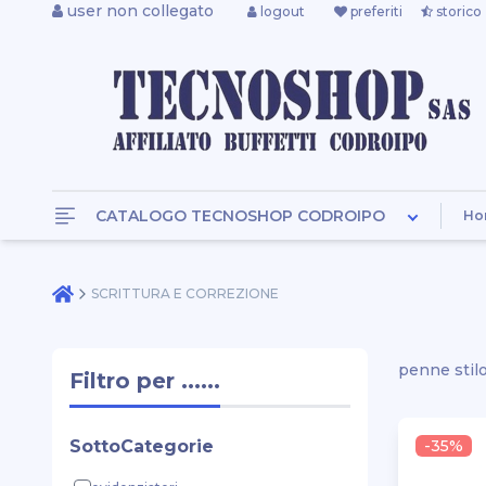
user non collegato
logout
preferiti
storico
CATALOGO TECNOSHOP CODROIPO
Ho
SCRITTURA E CORREZIONE
penne stilo
Filtro per ......
SottoCategorie
-35%