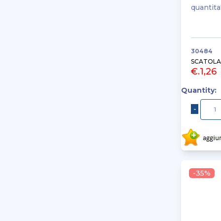
quantita
30484
SCATOLA
€.1,26
Quantity:
-35%