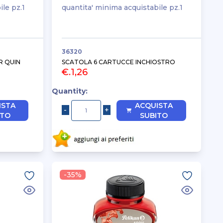
ile pz.1
quantita' minima acquistabile pz.1
36320
R QUIN
SCATOLA 6 CARTUCCE INCHIOSTRO
€.1,26
Quantity:
ISTA
ACQUISTA
ITO
SUBITO
-35%