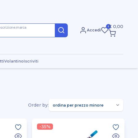
€ 0,00
+
escrizione,marca
Accedi
tti
Volantino
Iscriviti
Order by:
-35%