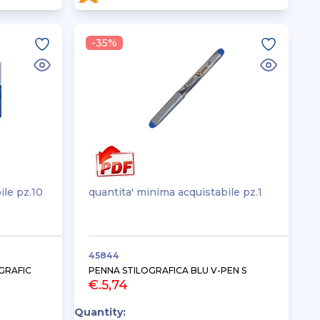
-35%
ile pz.10
quantita' minima acquistabile pz.1
45844
GRAFIC
PENNA STILOGRAFICA BLU V-PEN S
€.5,74
Quantity: