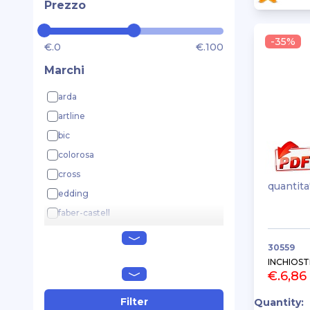
Prezzo
-35%
€.0
€.100
Marchi
arda
artline
bic
colorosa
cross
quantita
edding
faber-castell
giotto
30559
ikona+
INCHIOST
koh.i.noor
€.6,86
lebez
Filter
Quantity:
lyra