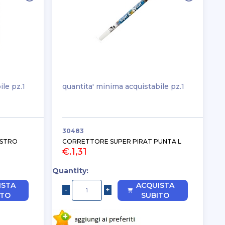
ile pz.1
quantita' minima acquistabile pz.1
30483
OSTRO
CORRETTORE SUPER PIRAT PUNTA L
€.1,31
Quantity:
ISTA
ACQUISTA
ITO
SUBITO