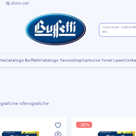
ultimi visti
ricerca per codice,d
etc.
me
Catalogo Buffetti
Catalogo Tecnoshop
Cartucce Toner Laser
Conta
grafiche-sferografiche
-35%