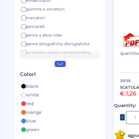
evidenziatori
gomme e correttori
marcatori
pennarelli
penne a sfera-roller
penne stilografiche-sferografiche
portamine-matite-temperamatite
quantita
refills-stilofori
Colori
30115
black
SCATOLA
€.1,26
white
red
Quantity:
orange
blue
green