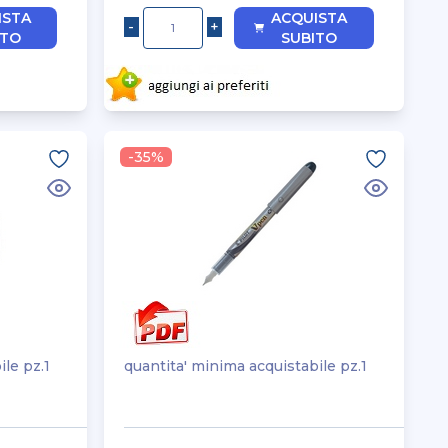
ISTA
ACQUISTA
ITO
SUBITO
-35%
ile pz.1
quantita' minima acquistabile pz.1