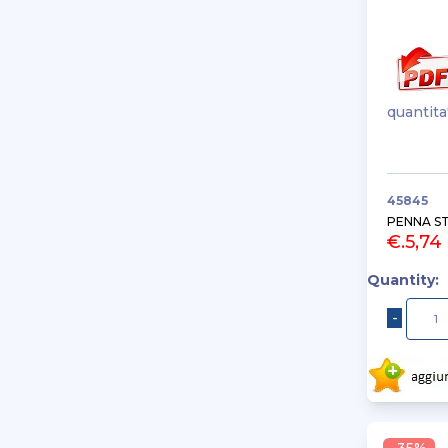
quantita
45845
PENNA S
€.5,74
Quantity: