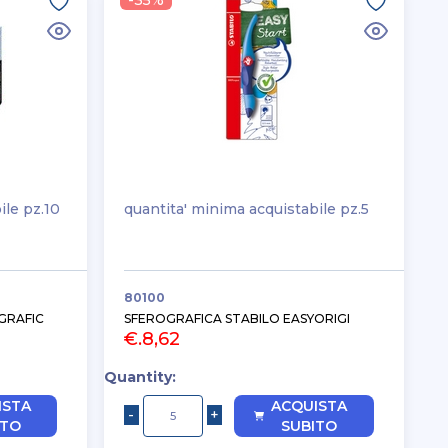
-35%
ile pz.10
quantita' minima acquistabile pz.5
80100
GRAFIC
SFEROGRAFICA STABILO EASYORIGI
€.8,62
Quantity:
ISTA
ACQUISTA
ITO
SUBITO