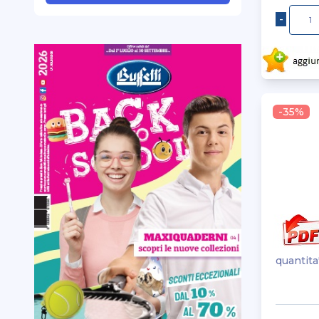
maped
monteverde
no brand
nobo
osama
-35%
papermate
parker
pelikan
pentel
pilot
post-it
pritt
ri.plast
quantita
rotring
schneider
securit