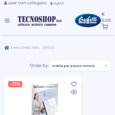
user non collegato
logout
€
0,00
MACCHINE PER L`UFFICIO
Order by:
-35%