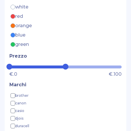
white
red
orange
blue
green
Prezzo
€.0
€.100
Marchi
brother
canon
casio
djois
duracell