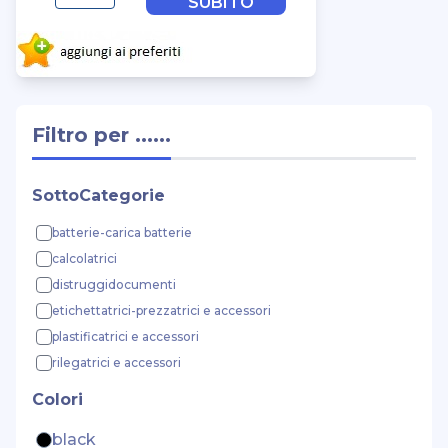
SUBITO
Filtro per ......
SottoCategorie
batterie-carica batterie
calcolatrici
distruggidocumenti
etichettatrici-prezzatrici e accessori
plastificatrici e accessori
rilegatrici e accessori
Colori
black