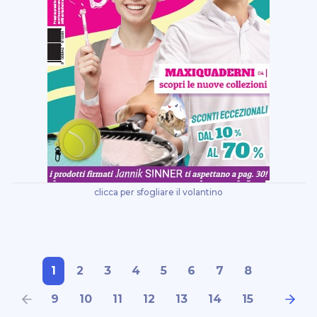
sharp
titanium
verbatim
xyron
clicca per sfogliare il volantino
1
2
3
4
5
6
7
8
9
10
11
12
13
14
15