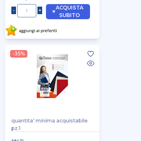
ACQUISTA
SUBITO
-35%
quantita' minima acquistabile
pz.1
68471