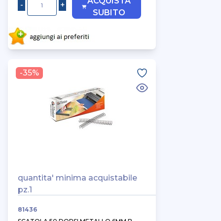
ACQUISTA
SUBITO
-35%
quantita' minima acquistabile
pz.1
81436