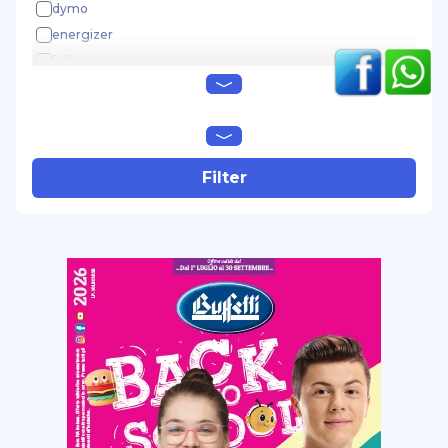
dymo
energizer
fellowes
gbc
ibico
kobra
lebez
Filter
leitz
markin
motex
no brand
olivetti
osama
panasonic
printex
rexel
sei rota