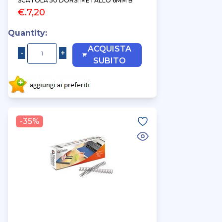
SCATOLA 50 DORSI METALLO 6MM B
€.7,20
Quantity:
ACQUISTA
SUBITO
-35%