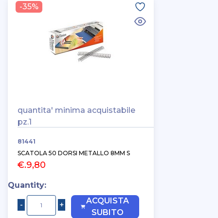
-35%
quantita' minima acquistabile
pz.1
81441
SCATOLA 50 DORSI METALLO 8MM S
€.9,80
Quantity:
ACQUISTA
SUBITO