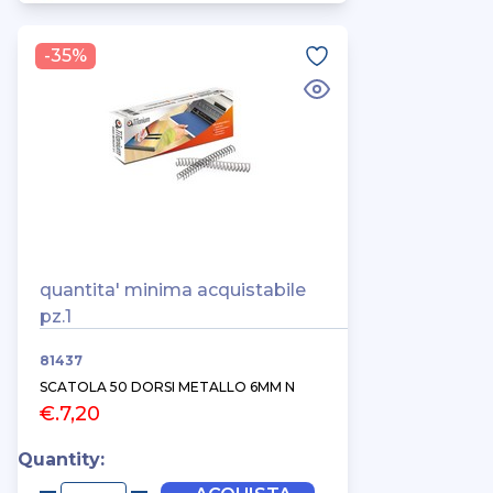
-35%
quantita' minima acquistabile
pz.1
81437
SCATOLA 50 DORSI METALLO 6MM N
€.7,20
Quantity: