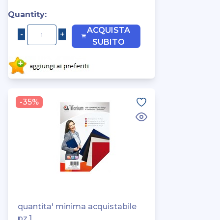
Quantity:
ACQUISTA
SUBITO
-35%
quantita' minima acquistabile
pz.1