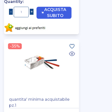
Quantity:
ACQUISTA
SUBITO
-35%
quantita' minima acquistabile
pz.1