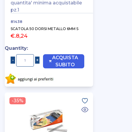
quantita' minima acquistabile
pz.1
81438
SCATOLA 50 DORSI METALLO 6MM S
€.8,24
Quantity:
ACQUISTA
SUBITO
-35%