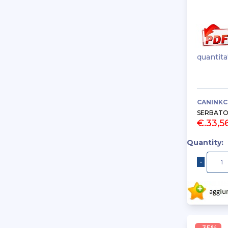
quantita
CANINKC
SERBATOI
€.33,5
Quantity: