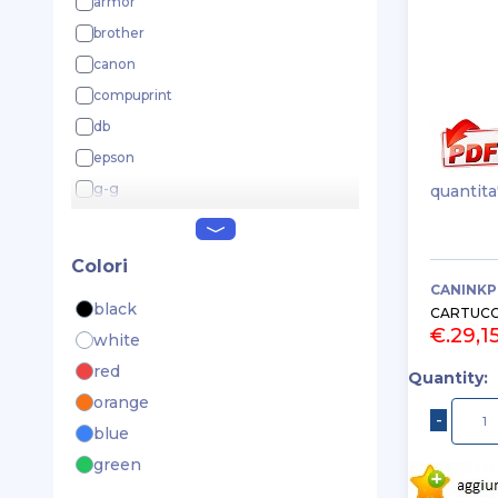
armor
brother
canon
compuprint
db
epson
g-g
quantita
hp
ibm
Colori
konica-minolta
CANINKP
black
kyocera
CARTUCCI
€.29,1
white
lexmark
red
oki
Quantity:
orange
olivetti
blue
pantum
green
printronix