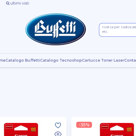
ultimi visti
ricerca per codice,d
etc.
me
Catalogo Buffetti
Catalogo Tecnoshop
Cartucce Toner Laser
Conta
-35%