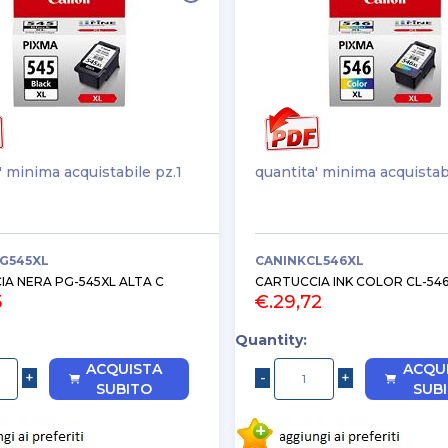
' minima acquistabile pz.1
quantita' minima acquistab
G545XL
CANINKCL546XL
A NERA PG-545XL ALTA C
CARTUCCIA INK COLOR CL-546
5
€.29,72
Quantity:
ACQUISTA
ACQU
SUBITO
SUB