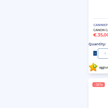
CANINKP
CANON C
€.35,0
Quantity:
-35%