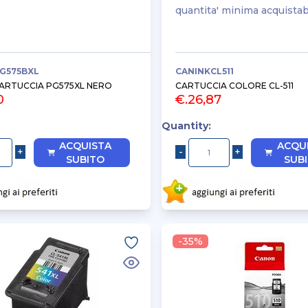
quantita' minima acquistab
G575BXL
CANINKCL511
ARTUCCIA PG575XL NERO
CARTUCCIA COLORE CL-511
0
€.26,87
Quantity:
ACQUISTA
ACQU
SUBITO
SUB
-35%