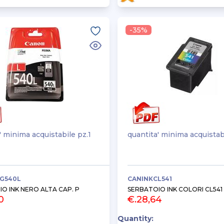
-35%
' minima acquistabile pz.1
quantita' minima acquistab
G540L
CANINKCL541
O INK NERO ALTA CAP. P
SERBATOIO INK COLORI CL541 
0
€.28,64
Quantity: