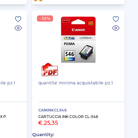
-35%
ile pz.1
quantita' minima acquistabile pz.1
CANINKCL546
X P
CARTUCCIA INK COLOR CL-546
€.25,35
Quantity: