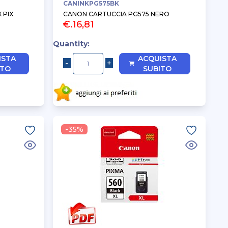
CANINKPG575BK
 PIX
CANON CARTUCCIA PG575 NERO
€.16,81
Quantity:
ISTA
ACQUISTA
ITO
SUBITO
-35%