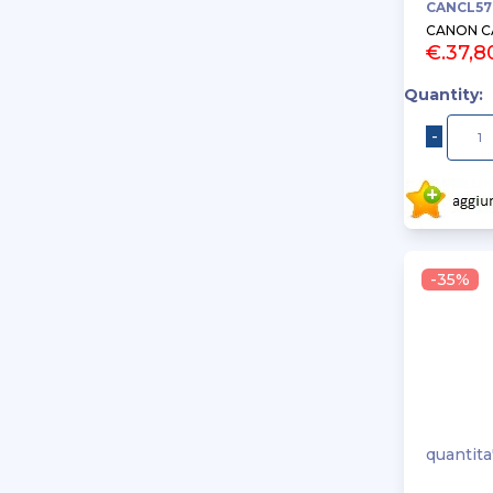
CANCL57
CANON C
€.37,8
Quantity:
-35%
quantita