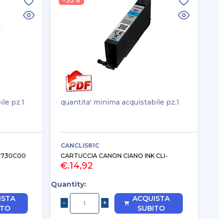
-35%
ile pz.1
quantita' minima acquistabile pz.1
CANCLI581C
3730C00
CARTUCCIA CANON CIANO INK CLI-
€.14,92
Quantity:
ISTA
ACQUISTA
ITO
SUBITO