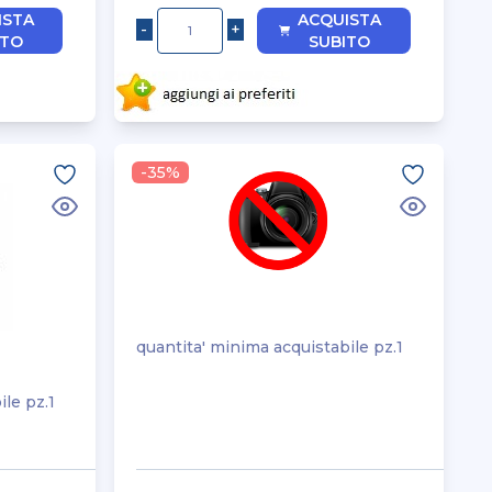
ISTA
ACQUISTA
ITO
SUBITO
-35%
quantita' minima acquistabile pz.1
ile pz.1