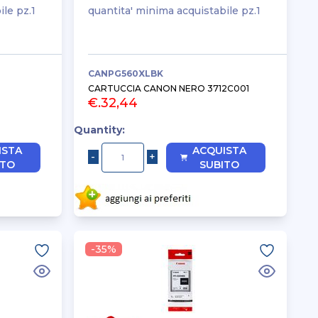
ile pz.1
quantita' minima acquistabile pz.1
CANPG560XLBK
CARTUCCIA CANON NERO 3712C001
€.32,44
Quantity:
ISTA
ACQUISTA
ITO
SUBITO
-35%