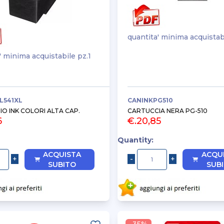
quantita' minima acquistab
' minima acquistabile pz.1
L541XL
CANINKPG510
O INK COLORI ALTA CAP.
CARTUCCIA NERA PG-510
6
€.20,85
Quantity:
ACQUISTA
ACQU
SUBITO
SUB