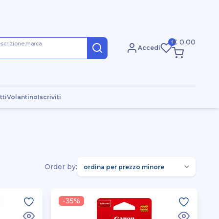
€ 0,00
+
escrizione,marca
Accedi
tti
Volantino
Iscriviti
Order by:
-35%