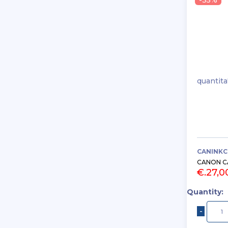
-35%
quantita
CANINKC
CANON C
€.27,0
Quantity: