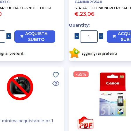
6XLC
CANINKPG540
ARTUCCIA CL-576XL COLOR
SERBATOIO INK NERO PG540 X
0
€.23,06
Quantity:
ACQUISTA
ACQU
SUBITO
SUB
-35%
' minima acquistabile pz.1