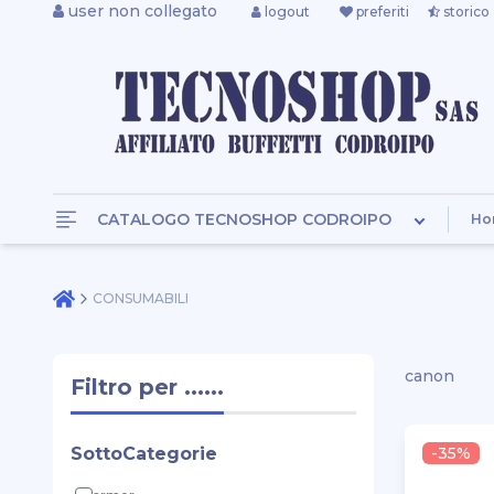
user non collegato
logout
preferiti
storico
CATALOGO TECNOSHOP CODROIPO
Ho
CONSUMABILI
canon
Filtro per ......
SottoCategorie
-35%