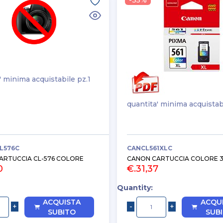
-35%
' minima acquistabile pz.1
quantita' minima acquistab
L576C
CANCL561XLC
ARTUCCIA CL-576 COLORE
CANON CARTUCCIA COLORE 
0
€.31,37
Quantity:
ACQUISTA
ACQU
SUBITO
SUB