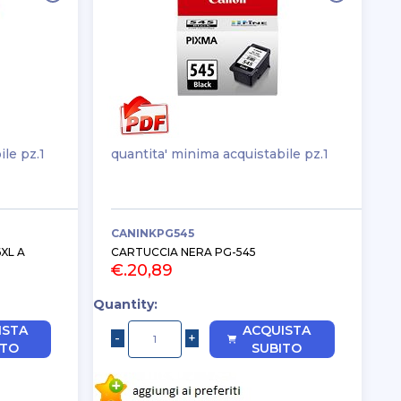
ile pz.1
quantita' minima acquistabile pz.1
CANINKPG545
XL A
CARTUCCIA NERA PG-545
€.20,89
Quantity:
ISTA
ACQUISTA
ITO
SUBITO