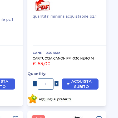
quantita' minima acquistabile pz.1
ile pz.1
CANPFI030BKM
CARTUCCIA CANON PFI-030 NERO M
€.63,00
Quantity:
ISTA
ACQUISTA
ITO
SUBITO