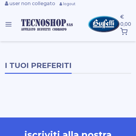
user non collegato
logout
€
0,00
I TUOI PREFERITI
iscriviti alla nostra