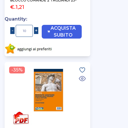
BLOCCO COMANDE 2 TAGLIANDI 25-
€.1,21
Quantity:
ACQUISTA
SUBITO
-35%