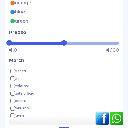
orange
blue
green
Prezzo
€.0
€.100
Marchi
blasetti
bm
colorosa
data ufficio
edipro
fabriano
favini
ikona+