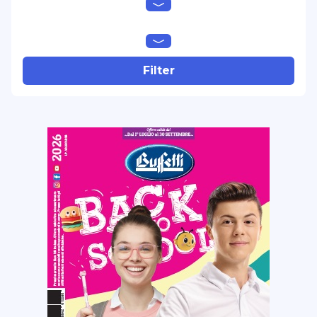
in tempo
iternet
lebez
no brand
Filter
oxford
pagna
pigna
post-it
quovadis
sabacart
sei rota
starline
tartan