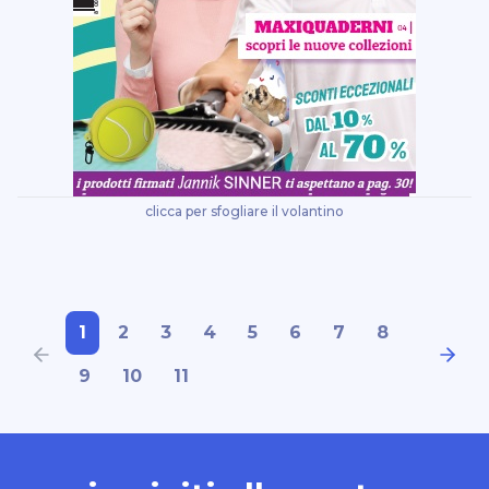
clicca per sfogliare il volantino
1
2
3
4
5
6
7
8
9
10
11