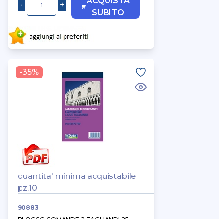
ACQUISTA
SUBITO
-35%
quantita' minima acquistabile
pz.10
90883