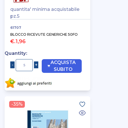
quantita' minima acquistabile
pz.5
61707
BLOCCO RICEVUTE GENERICHE 50FO
€.1,96
Quantity:
ACQUISTA
SUBITO
-35%