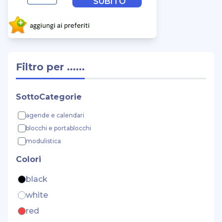
SUBITO
Filtro per ......
SottoCategorie
agende e calendari
blocchi e portablocchi
modulistica
Colori
black
white
red