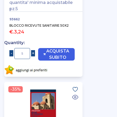
quantita' minima acquistabile
pz.5
93662
BLOCCO RICEVUTE SANITARIE 50X2
€.3,24
Quantity:
ACQUISTA
SUBITO
-35%