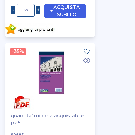
ACQUISTA
SUBITO
-35%
quantita' minima acquistabile
pz.5
90885